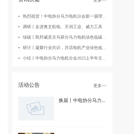
更多>>
▪
热烈祝贺！中电协分马力电机分会新一届理事...
▪
调研丨走进奥文机电、天润工业、威力工具
▪
绿碳丨凯邦威灵京马获分马力电机绿色低碳认...
▪
研讨丨凝聚行业共识，共话电机产业绿色低碳...
▪
小结丨中电协分马力电机分会2023上半年主要...
活动公告
更多>>
换届丨中电协分马力...